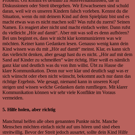
Problem. Oft kommt es deshalb zu Missverständnissen, die in
Diskussionen oder Streit übergehen. Wir Erwachsenen sind schuld
daran, weil wir es unseren Kindern falsch vorleben. Kennst du die
Situation, wenn du mit deinem Kind auf dem Spielplatz bist und es
macht etwas was es nicht machen soll? Was rufst du zuerst? Seinen
Namen. Es reagiert aber nicht und macht einfach weiter. Dann rufst
du vielleicht „Hör auf damit“. Aber mit was soll es denn aufhören?
Bei uns beginnt es, dass wir nicht klar kommunizieren was wir
möchten. Keiner kann Gedanken lesen. Genauso wenig kann dein
Kind wissen was du mit „Hör auf damit“ meinst. Klar, es kann sich
das vielleicht denken, aber gesagt hast du es nicht. „Hör auf mit dem
Sand auf Kinder zu schmeißen“ wäre richtig. Hier weiß es nämlich
ganz klar und deutlich was du von ihm willst. Übt zu Hause die
klare Kommunikation. Denn nur wer klar und deutlich sagt was er
sich wünscht oder eben nicht wünscht, bekommt auch nur dann das
richtige Ergebnis. Wie gesagt, niemand kann in unseren Kopf
steigen und wissen welche Gedanken darin rumfliegen. Mit klarer
Kommunikation können wir sehr viele Konflikte im Voraus
vermeiden.
5. Hilfe holen, aber richtig
Manchmal helfen alle oben genannten Punkte nicht. Manche
Menschen möchten einfach nicht auf uns hören und sind eben
streitwillig. Bevor der Streit jedoch ausartet, sollte dein Kind Hilfe