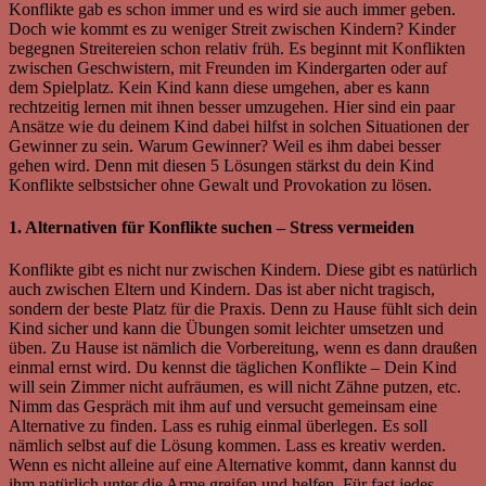
Konflikte gab es schon immer und es wird sie auch immer geben.
Doch wie kommt es zu weniger Streit zwischen Kindern? Kinder
begegnen Streitereien schon relativ früh. Es beginnt mit Konflikten
zwischen Geschwistern, mit Freunden im Kindergarten oder auf
dem Spielplatz. Kein Kind kann diese umgehen, aber es kann
rechtzeitig lernen mit ihnen besser umzugehen. Hier sind ein paar
Ansätze wie du deinem Kind dabei hilfst in solchen Situationen der
Gewinner zu sein. Warum Gewinner? Weil es ihm dabei besser
gehen wird. Denn mit diesen 5 Lösungen stärkst du dein Kind
Konflikte selbstsicher ohne Gewalt und Provokation zu lösen.
1. Alternativen für Konflikte suchen – Stress vermeiden
Konflikte gibt es nicht nur zwischen Kindern. Diese gibt es natürlich
auch zwischen Eltern und Kindern. Das ist aber nicht tragisch,
sondern der beste Platz für die Praxis. Denn zu Hause fühlt sich dein
Kind sicher und kann die Übungen somit leichter umsetzen und
üben. Zu Hause ist nämlich die Vorbereitung, wenn es dann draußen
einmal ernst wird. Du kennst die täglichen Konflikte – Dein Kind
will sein Zimmer nicht aufräumen, es will nicht Zähne putzen, etc.
Nimm das Gespräch mit ihm auf und versucht gemeinsam eine
Alternative zu finden. Lass es ruhig einmal überlegen. Es soll
nämlich selbst auf die Lösung kommen. Lass es kreativ werden.
Wenn es nicht alleine auf eine Alternative kommt, dann kannst du
ihm natürlich unter die Arme greifen und helfen. Für fast jedes