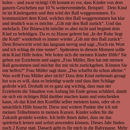
holen – und zwar richtig! Oft kommt es vor, dass Kinder von dem
ganzen Geschehen nur 10 % weitervermitteln. Beispiel: Dein Kind
ist im Kindergarten und ihm wird der Ball weggenommen. Es
kommuniziert dem Kind, welches den Ball weggenommen hat klar
und deutlich was es möchte. „Gib mir den Ball zurück“. Und das
mehrfach. Der Bösewicht möchte es aber nicht und beginnt dein
Kind zu beleidigen. Da es zu Hause gelernt hat „In der Ruhe liegt
die Kraft“ wiederholt es immer wieder „Gib mir den Ball zurück“.
Dem Bösewicht wird das langsam nervig und sagt „Noch ein Wort
und ich schlag dir eine runter“. Spätestens in diesem Moment sollte
dein Kind Hilfe holen. Wie holen sich die meisten Kinder Hilfe? Sie
gehen zur Erzieherin und sagen „Frau Müller, Ben hat mir meinen
Ball genommen und möchte ihn mir nicht zurückgeben. Können Sie
mir helfen?“ Frau Müller sagt dann „Das schaffst du schon alleine.“
Was weiß Frau Müller aber nicht? Dass dein Kind mehrmals gesagt
hat was es will, dass es beleidigt wurde und dass ihm Schläge
gedroht wird. Deshalb ist es ganz arg wichtig, dass man der
Erzieherin die Situation von Anfang bis Ende genau schildert, damit
sie sich ein richtiges Bild darüber machen kann und entscheiden
kann, ob das Kind den Konflikt selber meistern kann, oder ob es
tatsächlich Hilfe braucht. Diese und weitere Punkte übe ich mit
meinen Teilnehmern in meinen Kursen. Kinder sollen für die
Zukunft gestärkt werden. Ich helfe ihnen dabei, dass sie das
spielerisch lernen und sofort anwenden können. Dieses Jahr finden
noch 2 Kurse statt. Danach geht es für mich in die Babypause. Mehr