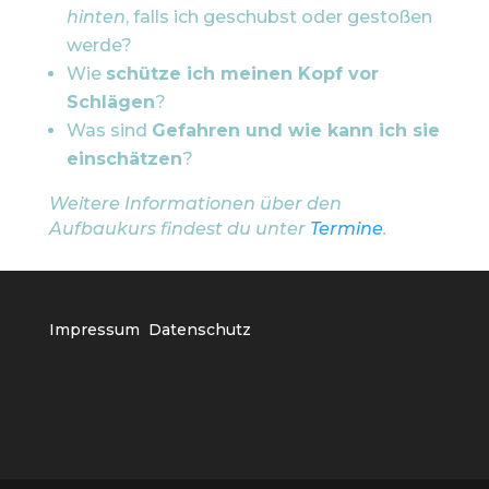
hinten
, falls ich geschubst oder gestoßen
werde?
Wie
schütze ich meinen Kopf vor
Schlägen
?
Was sind
Gefahren und wie kann ich sie
einschätzen
?
Weitere Informationen über den
Aufbaukurs findest du unter
Termine
.
Impressum
Datenschutz